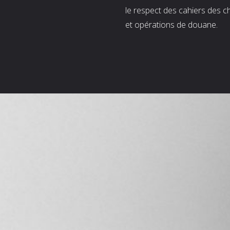
le respect des cahiers des c
et opérations de douane.