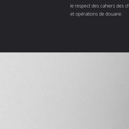
le respect des cahiers des c
et opérations de douane.