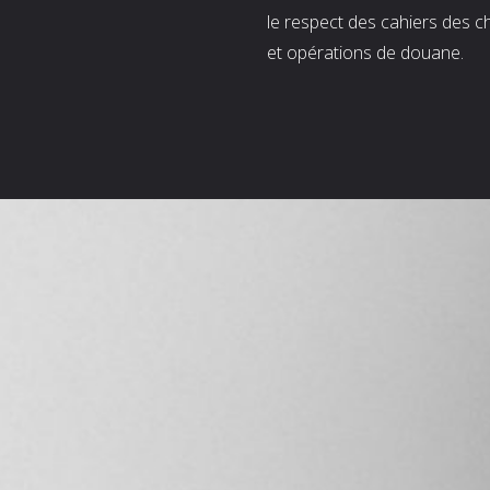
le respect des cahiers des c
et opérations de douane.