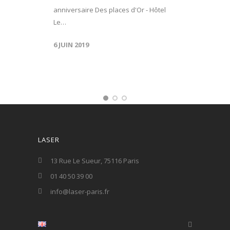
anniversaire Des places d'Or - Hôtel
Le…
6 JUIN 2019
LASER
13 Rue Le Sueur, 75116 Paris
01 40 50 39 00
info@laser-paris.fr