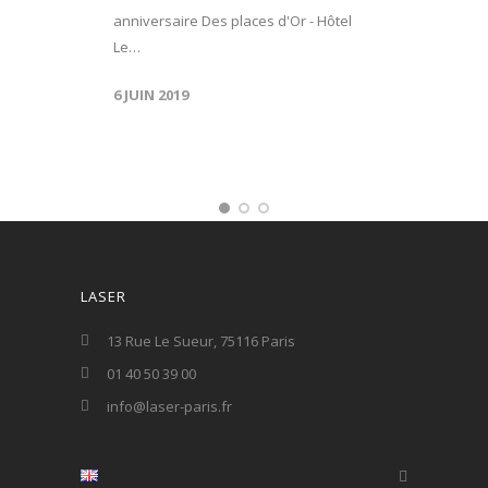
anniversaire Des places d'Or - Hôtel
Le…
6 JUIN 2019
LASER
13 Rue Le Sueur, 75116 Paris
01 40 50 39 00
info@laser-paris.fr