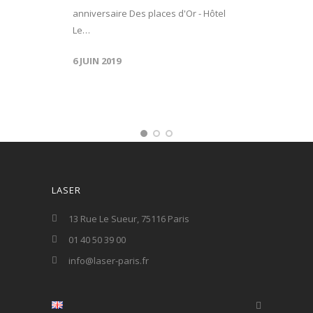
anniversaire Des places d'Or - Hôtel
Le…
6 JUIN 2019
LASER
13 Rue Le Sueur, 75116 Paris
01 40 50 39 00
info@laser-paris.fr