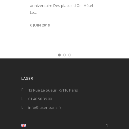
anniversaire Des places d'Or - Hôtel
Le…
6 JUIN 2019
LASER
13 Rue Le Sueur, 75116 Paris
01 40 50 39 00
info@laser-paris.fr