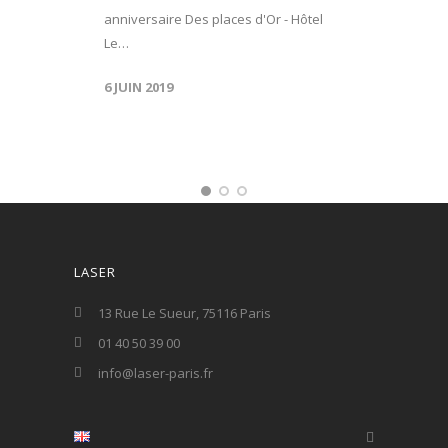
anniversaire Des places d'Or - Hôtel
Le…
6 JUIN 2019
LASER
13 Rue Le Sueur, 75116 Paris
01 40 50 39 00
info@laser-paris.fr