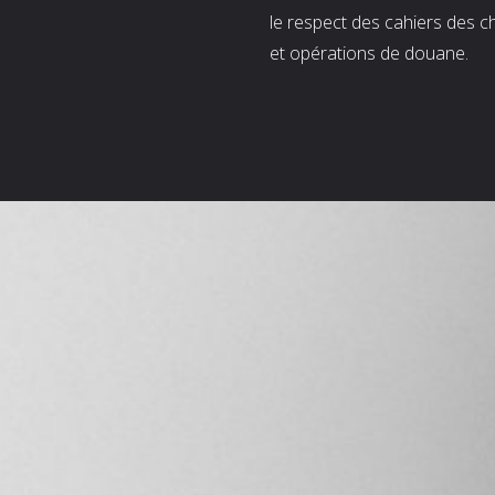
le respect des cahiers des c
et opérations de douane.