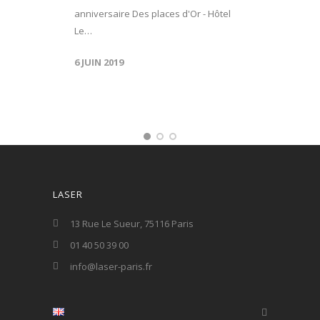
anniversaire Des places d'Or - Hôtel
Le…
6 JUIN 2019
LASER
13 Rue Le Sueur, 75116 Paris
01 40 50 39 00
info@laser-paris.fr