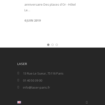
anniversaire Des places d'Or - Hôtel
Le…
6 JUIN 2019
LASER
13 Rue Le Sueur, 75116 Paris
01 40 50 39 00
info@laser-paris.fr