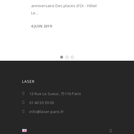
anniversaire Des places d'Or - Hôtel
Le…
6 JUIN 2019
LASER
13 Rue Le Sueur, 75116 Paris
01 40 50 39 00
info@laser-paris.fr