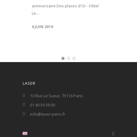
anniversaire Des places d'Or - Hôtel
Le…
6 JUIN 2019
LASER
13 Rue Le Sueur, 75116 Paris
01 40 50 39 00
info@laser-paris.fr