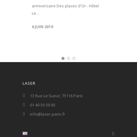
anniversaire Des places d'Or - Hôtel
Le…
6 JUIN 2019
LASER
13 Rue Le Sueur, 75116 Paris
01 40 50 39 00
info@laser-paris.fr