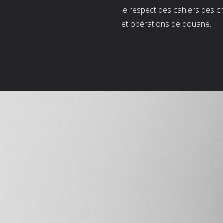
le respect des cahiers des c
et opérations de douane.