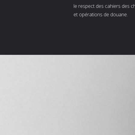
le respect des cahiers des c
et opérations de douane.