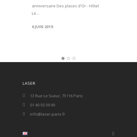
anniversaire Des places d'Or - Hôtel
Le…
6 JUIN 2019
LASER
13 Rue Le Sueur, 75116 Paris
01 40 50 39 00
info@laser-paris.fr