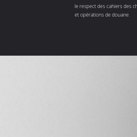
le respect des cahiers des c
et opérations de douane.