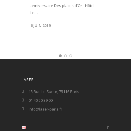
anniversaire Des places d'Or - Hôtel
Le…
6 JUIN 2019
LASER
13 Rue Le Sueur, 75116 Paris
01 40 50 39 00
info@laser-paris.fr