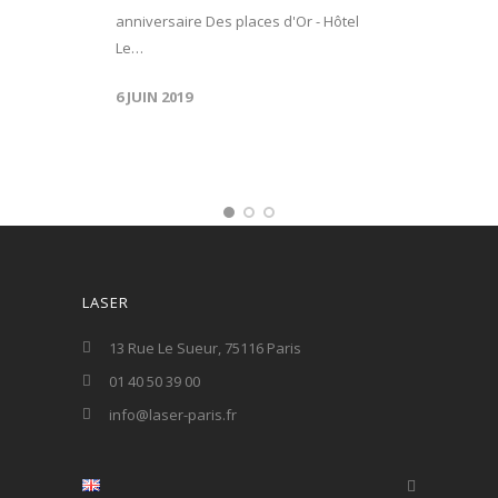
anniversaire Des places d'Or - Hôtel
Le…
6 JUIN 2019
LASER
13 Rue Le Sueur, 75116 Paris
01 40 50 39 00
info@laser-paris.fr