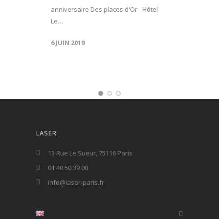
anniversaire Des places d'Or - Hôtel
Le…
6 JUIN 2019
LASER
13 Rue Le Sueur, 75116 Paris
01 40 50 39 00
info@laser-paris.fr