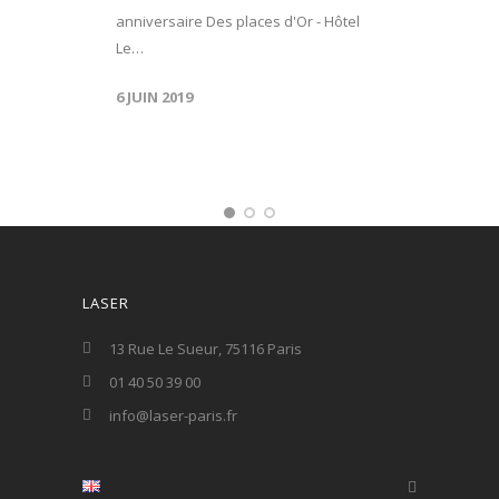
anniversaire Des places d'Or - Hôtel
Le…
6 JUIN 2019
LASER
13 Rue Le Sueur, 75116 Paris
01 40 50 39 00
info@laser-paris.fr