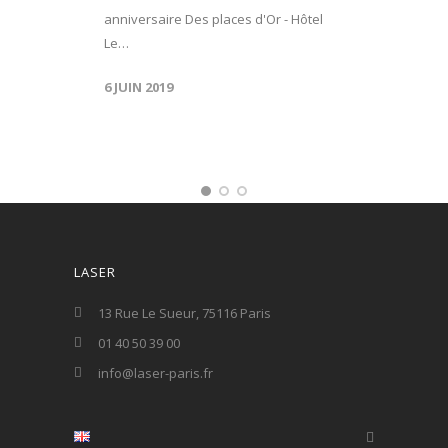
anniversaire Des places d'Or - Hôtel
Le…
6 JUIN 2019
LASER
13 Rue Le Sueur, 75116 Paris
01 40 50 39 00
info@laser-paris.fr