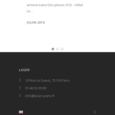
anniversaire Des places d'Or - Hôtel
Le…
6 JUIN 2019
LASER
13 Rue Le Sueur, 75116 Paris
01 40 50 39 00
info@laser-paris.fr