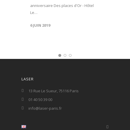
anniversaire Des places d'Or - Hôtel
Le…
6 JUIN 2019
LASER
13 Rue Le Sueur, 75116 Paris
01 40 50 39 00
info@laser-paris.fr