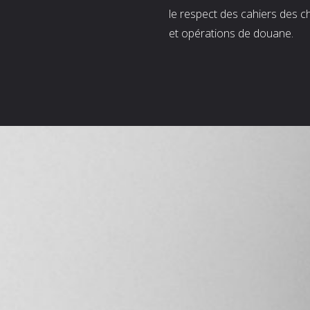
le respect des cahiers des c
et opérations de douane.