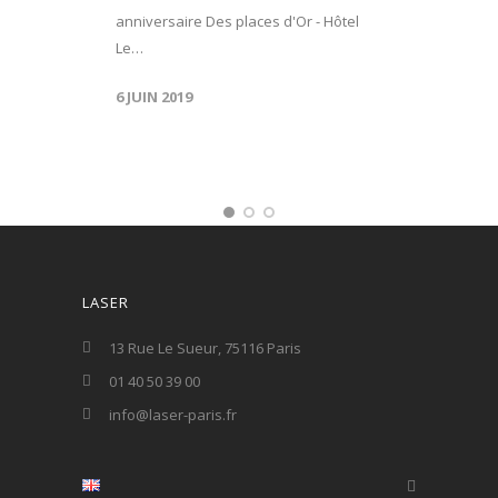
anniversaire Des places d'Or - Hôtel
Le…
6 JUIN 2019
LASER
13 Rue Le Sueur, 75116 Paris
01 40 50 39 00
info@laser-paris.fr