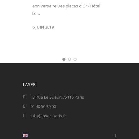
anniversaire Des places d'Or - Hôtel
Le…
6 JUIN 2019
LASER
13 Rue Le Sueur, 75116 Paris
01 40 50 39 00
info@laser-paris.fr