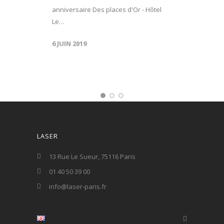
anniversaire Des places d'Or - Hôtel
Le…
6 JUIN 2019
LASER
13 Rue Le Sueur, 75116 Paris
01 40 50 39 00
info@laser-paris.fr