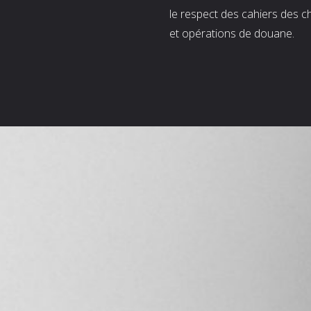
le respect des cahiers des c
et opérations de douane.