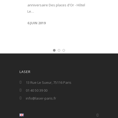
anniversaire Des places d'Or - Hôtel
Le…
6 JUIN 2019
LASER
13 Rue Le Sueur, 75116 Paris
01 40 50 39 00
info@laser-paris.fr