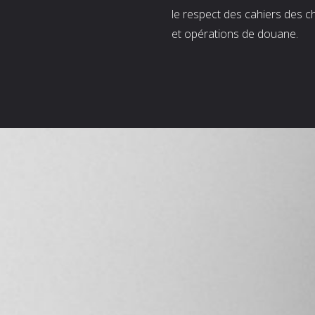
le respect des cahiers des c
et opérations de douane.