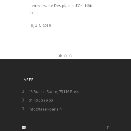
anniversaire Des places d'Or - Hôtel
Le…
6 JUIN 2019
LASER
13 Rue Le Sueur, 75116 Paris
01 40 50 39 00
info@laser-paris.fr