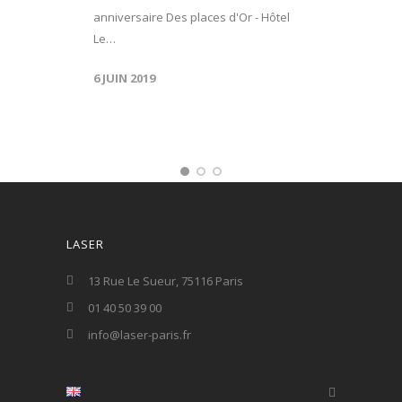
anniversaire Des places d'Or - Hôtel
Le…
6 JUIN 2019
LASER
13 Rue Le Sueur, 75116 Paris
01 40 50 39 00
info@laser-paris.fr