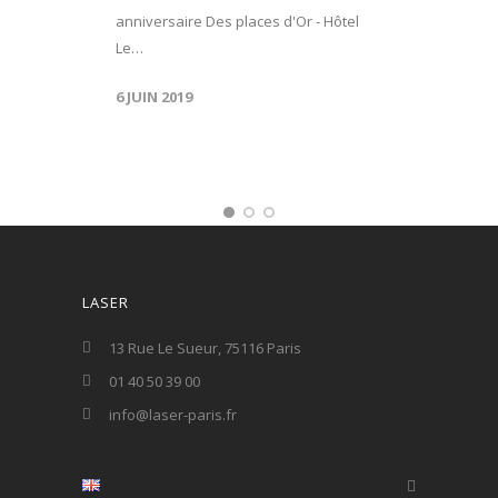
anniversaire Des places d'Or - Hôtel
Le…
6 JUIN 2019
LASER
13 Rue Le Sueur, 75116 Paris
01 40 50 39 00
info@laser-paris.fr