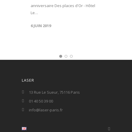
anniversaire Des places d'Or - Hôtel
Le…
6 JUIN 2019
LASER
13 Rue Le Sueur, 75116 Paris
01 40 50 39 00
info@laser-paris.fr