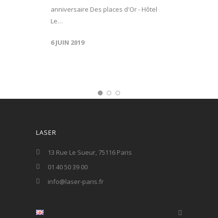
anniversaire Des places d'Or - Hôtel
Le…
6 JUIN 2019
LASER
13 Rue Le Sueur, 75116 Paris
01 40 50 39 00
info@laser-paris.fr