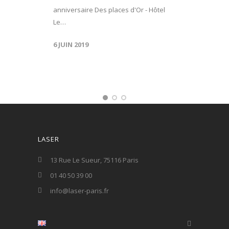
anniversaire Des places d'Or - Hôtel
Le…
6 JUIN 2019
LASER
13 Rue Le Sueur, 75116 Paris
01 40 50 39 00
info@laser-paris.fr