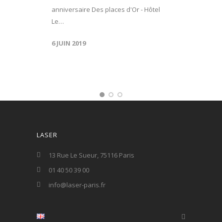
anniversaire Des places d'Or - Hôtel
Le…
6 JUIN 2019
LASER
13 Rue Le Sueur, 75116 Paris
01 40 50 39 00
info@laser-paris.fr