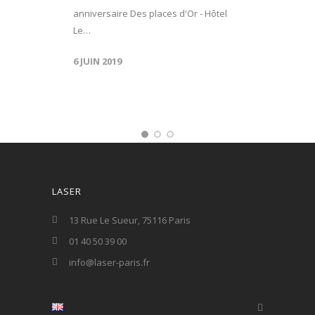
anniversaire Des places d'Or - Hôtel
Le…
6 JUIN 2019
LASER
13 Rue Le Sueur, 75116 Paris
01 40 50 39 00
info@laser-paris.fr