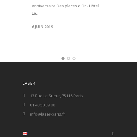
anniversaire Des places d'Or - Hôtel
Le…
6 JUIN 2019
LASER
13 Rue Le Sueur, 75116 Paris
01 40 50 39 00
info@laser-paris.fr