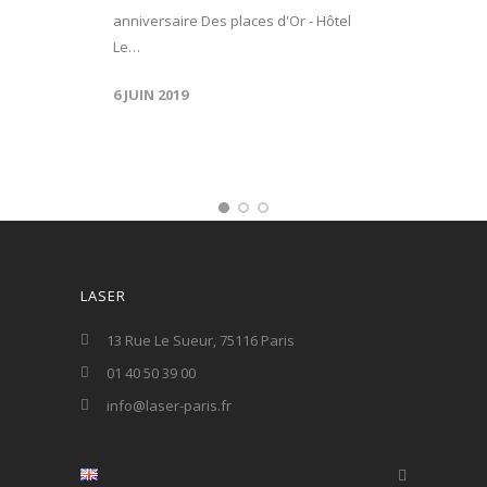
anniversaire Des places d'Or - Hôtel
Le…
6 JUIN 2019
LASER
13 Rue Le Sueur, 75116 Paris
01 40 50 39 00
info@laser-paris.fr