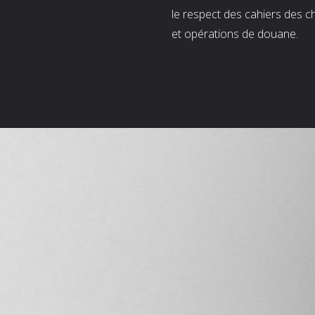
le respect des cahiers des c
et opérations de douane.