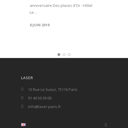
anniversaire Des places d'Or - Hôtel
Le…
6 JUIN 2019
LASER
13 Rue Le Sueur, 75116 Paris
01 40 50 39 00
info@laser-paris.fr