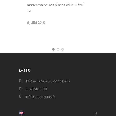
anniversaire Des places d'Or - Hôtel
Le…
6 JUIN 2019
LASER
13 Rue Le Sueur, 75116 Paris
01 40 50 39 00
info@laser-paris.fr