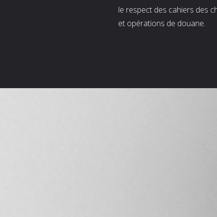
le respect des cahiers des c
et opérations de douane.