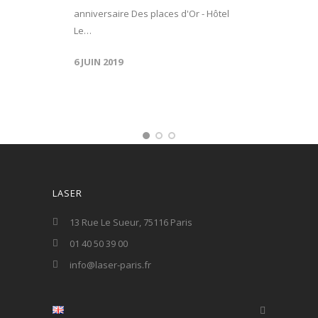
anniversaire Des places d'Or - Hôtel
Le…
6 JUIN 2019
LASER
13 Rue Le Sueur, 75116 Paris
01 40 50 39 00
info@laser-paris.fr