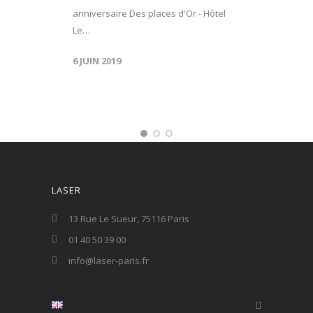
anniversaire Des places d'Or - Hôtel
Le…
6 JUIN 2019
LASER
13 Rue Le Sueur, 75116 Paris
01 40 50 39 00
info@laser-paris.fr