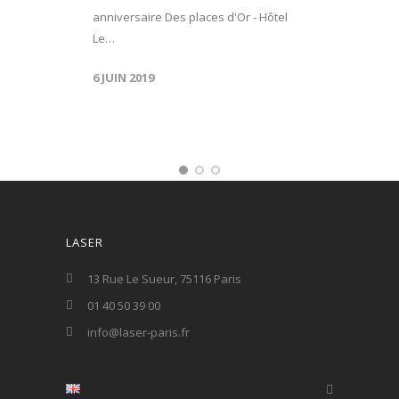
anniversaire Des places d'Or - Hôtel
Le…
6 JUIN 2019
LASER
13 Rue Le Sueur, 75116 Paris
01 40 50 39 00
info@laser-paris.fr