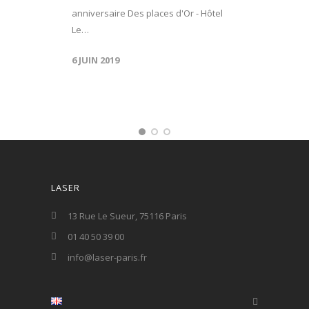
anniversaire Des places d'Or - Hôtel
Le…
6 JUIN 2019
LASER
13 Rue Le Sueur, 75116 Paris
01 40 50 39 00
info@laser-paris.fr